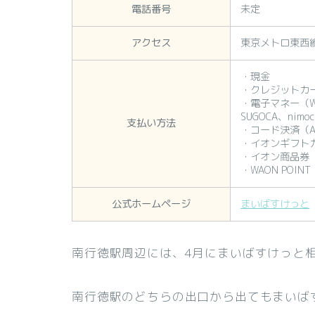
電話番号
未定
アクセス
東京メトロ東西
・現金
・クレジットカード
・電子マネー（WAO
SUGOCA、nimo
支払い方法
・コード決済（AEO
・イオンギフト
・イオン商品券
・WAON POIN
公式ホームページ
まいばすけっと
南行徳駅周辺には、4月にまいばすけっと
南行徳駅のどちらの出口から出てもまいば